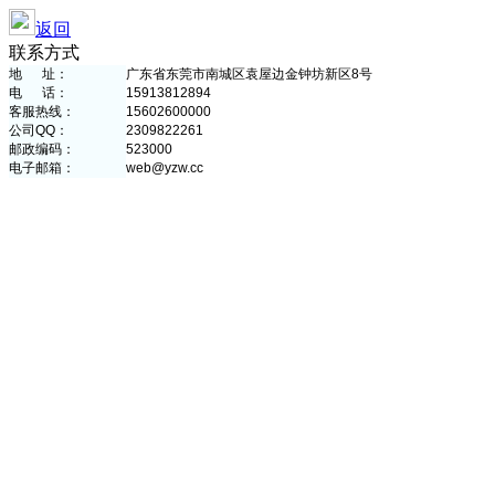
返回
联系方式
地 址：
广东省东莞市南城区袁屋边金钟坊新区8号
电 话：
15913812894
客服热线：
15602600000
公司QQ：
2309822261
邮政编码：
523000
电子邮箱：
web@yzw.cc