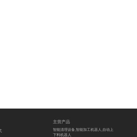
主营产品
智能清理设备,智能加工机器人,自动上
式
下料机器人