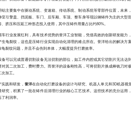
用铝主要集中在驱动系统、变速箱、传动系统、制动系统等零部件位置，未来
伸至引擎盖、挡泥板、车门、后车厢、车顶、整车身等现以钢铸件为主的大型
铸、挤压和压延三种形态投入使用，其中压铸件用量占比约80%。
源车行业发展红利，具有技术优势的誉洋工业智能，凭借高效的创新研发能力
产生龟裂纹，这也是压铸行业实现自动化清理的难点所在。誉洋给出的解决方
除龟裂纹问题，并且不会伤到本体，大幅度提升打磨效率。
设备可以完成普通切割设备无法切割的部位，如工件内腔或其它切割片无法达
要对其二次加工，费时费力。而誉洋的设备刚性高，可将切割片换成棒铣刀对
二次加工。
产实践和研发，
誉洋
在自动化打磨设备的设计与研究、机器人单元和3D机器视
量研究，积累了一批在铸件后清理行业的核心工艺技术。这些技术的充分运用
高了利润率。