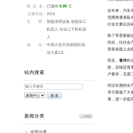
保 证 金：
已缴纳
0.00
元
近年来，汽车
注册年份：
2014
范围将逐渐延
主 营：
智能清理设备,智能加工
行业主要以压
机器人,自动上下料机器
除了享受新能
人
间后，往往会
地 址：
中国大连市高新园区创
异形表面上去
业大厦12L
而且，
誉洋
的
留，后续还需
站内搜索
户要求，无需
经过长期的生
等方面做了大
著，进一步提
新闻分类
全部分类