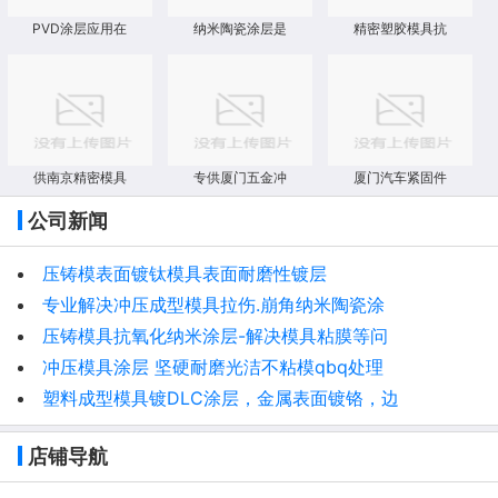
PVD涂层应用在
纳米陶瓷涂层是
精密塑胶模具抗
供南京精密模具
专供厦门五金冲
厦门汽车紧固件
公司新闻
压铸模表面镀钛模具表面耐磨性镀层
专业解决冲压成型模具拉伤.崩角纳米陶瓷涂
压铸模具抗氧化纳米涂层-解决模具粘膜等问
冲压模具涂层 坚硬耐磨光洁不粘模qbq处理
塑料成型模具镀DLC涂层，金属表面镀铬，边
店铺导航