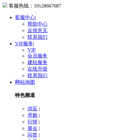
客服热线：
19128667687
客服中心
|
帮助中心
反馈意见
联系我们
VIP服务
|
VIP
会员服务
建站服务
在线升级
联系我们
网站地图
特色频道
供应
|
求购
|
行情
|
展会
|
问答
|