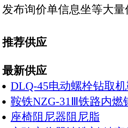
发布询价单信息坐等大量
推荐供应
最新供应
DLQ-45电动螺栓钻取
鞍铁NZG-31Ⅲ铁路内
座椅阻尼器阻尼脂