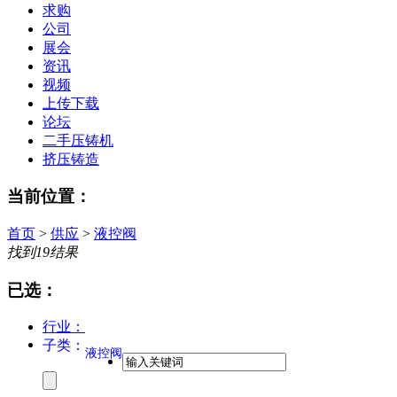
求购
公司
展会
资讯
视频
上传下载
论坛
二手压铸机
挤压铸造
当前位置：
首页
>
供应
>
液控阀
找到
19
结果
已选：
行业：
子类：
液控阀