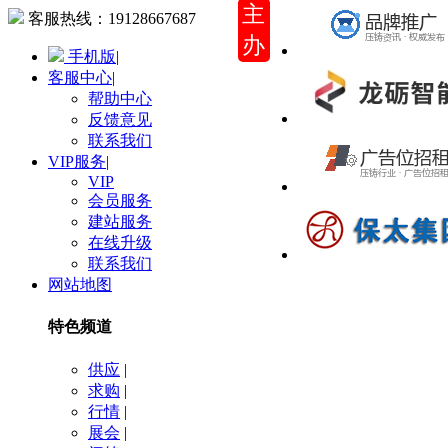
主
客服热线：
19128667687
办
手机版
|
客服中心
|
帮助中心
反馈意见
联系我们
VIP服务
|
VIP
会员服务
建站服务
在线升级
联系我们
网站地图
特色频道
供应
|
求购
|
行情
|
展会
|