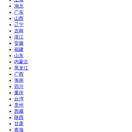
湖北
广东
山西
辽宁
吉林
浙江
安徽
福建
山东
内蒙古
黑龙江
广西
海南
四川
重庆
台湾
贵州
西藏
陕西
甘肃
青海