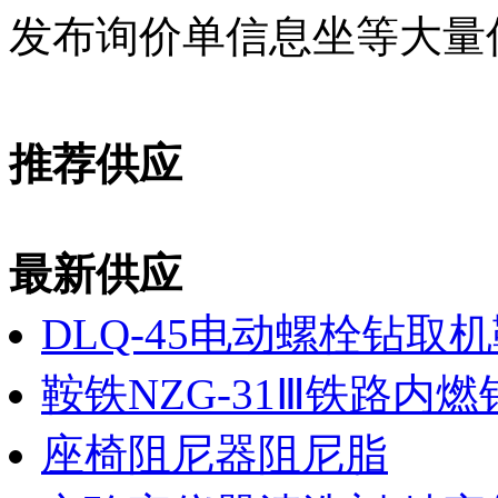
发布询价单信息坐等大量
推荐供应
最新供应
DLQ-45电动螺栓钻取
鞍铁NZG-31Ⅲ铁路内
座椅阻尼器阻尼脂