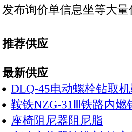
发布询价单信息坐等大量
推荐供应
最新供应
DLQ-45电动螺栓钻取
鞍铁NZG-31Ⅲ铁路内
座椅阻尼器阻尼脂