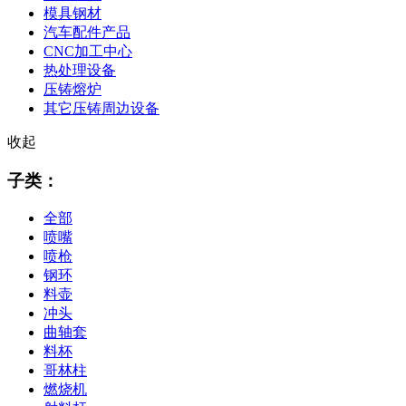
模具钢材
汽车配件产品
CNC加工中心
热处理设备
压铸熔炉
其它压铸周边设备
收起
子类：
全部
喷嘴
喷枪
钢环
料壶
冲头
曲轴套
料杯
哥林柱
燃烧机