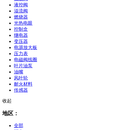
液控阀
溢流阀
燃烧器
光热电眼
控制盒
继电器
变压器
电源放大板
压力表
电磁阀线圈
叶片油泵
油嘴
风叶轮
耐火材料
传感器
收起
地区：
全部