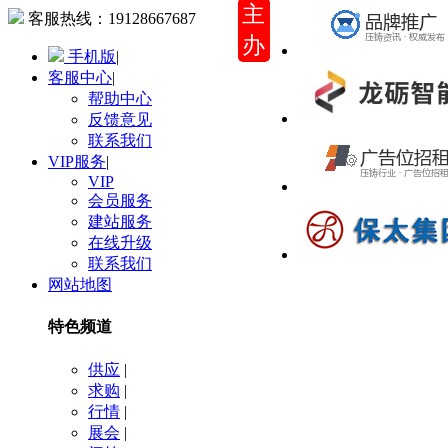
主
客服热线：
19128667687
办
手机版
|
客服中心
|
帮助中心
反馈意见
联系我们
VIP服务
|
VIP
会员服务
建站服务
在线升级
联系我们
网站地图
特色频道
供应
|
求购
|
行情
|
展会
|