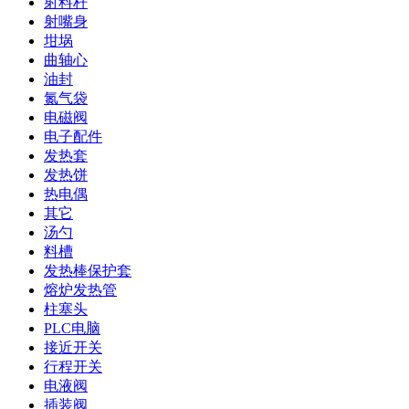
射料杆
射嘴身
坩埚
曲轴心
油封
氮气袋
电磁阀
电子配件
发热套
发热饼
热电偶
其它
汤勺
料槽
发热棒保护套
熔炉发热管
柱塞头
PLC电脑
接近开关
行程开关
电液阀
插装阀