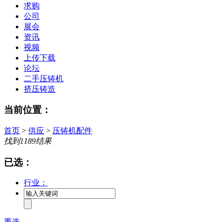
求购
公司
展会
资讯
视频
上传下载
论坛
二手压铸机
挤压铸造
当前位置：
首页
>
供应
>
压铸机配件
找到
1189
结果
已选：
行业：
重选