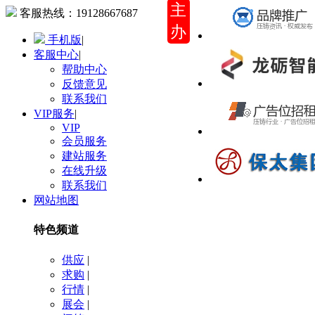
主
客服热线：
19128667687
办
手机版
|
客服中心
|
帮助中心
反馈意见
联系我们
VIP服务
|
VIP
会员服务
建站服务
在线升级
联系我们
网站地图
特色频道
供应
|
求购
|
行情
|
展会
|