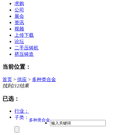
求购
公司
展会
资讯
视频
上传下载
论坛
二手压铸机
挤压铸造
当前位置：
首页
>
供应
>
多种类合金
找到
212
结果
已选：
行业：
子类：
多种类合金