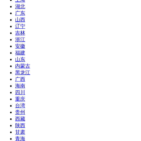
湖北
广东
山西
辽宁
吉林
浙江
安徽
福建
山东
内蒙古
黑龙江
广西
海南
四川
重庆
台湾
贵州
西藏
陕西
甘肃
青海