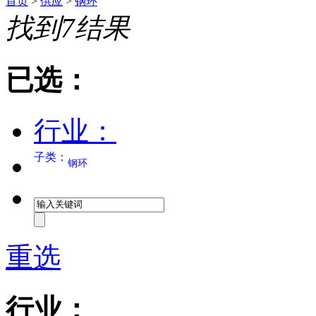
首页
>
供应
>
钢环
找到
7
结果
已选：
行业：
子类：
钢环
重选
行业：