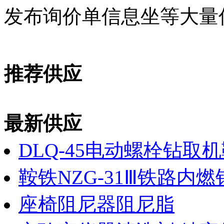
发布询价单信息坐等大量
推荐供应
最新供应
DLQ-45电动螺栓钻取
鞍铁NZG-31Ⅲ铁路内
座椅阻尼器阻尼脂