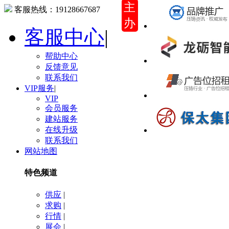
主
客服热线：
19128667687
办
客服中心
|
帮助中心
反馈意见
联系我们
VIP服务
|
VIP
会员服务
建站服务
在线升级
联系我们
网站地图
特色频道
供应
|
求购
|
行情
|
展会
|