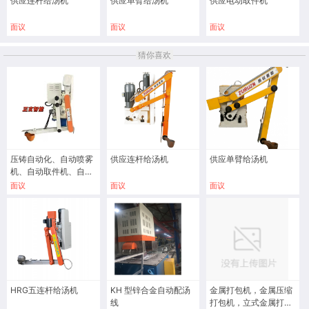
供应连杆给汤机
供应单臂给汤机
供应电动取件机
面议
面议
面议
猜你喜欢
压铸自动化、自动喷雾
供应连杆给汤机
供应单臂给汤机
机、自动取件机、自动
给汤机
面议
面议
面议
HRG五连杆给汤机
KH 型锌合金自动配汤
金属打包机，金属压缩
线
打包机，立式金属打包