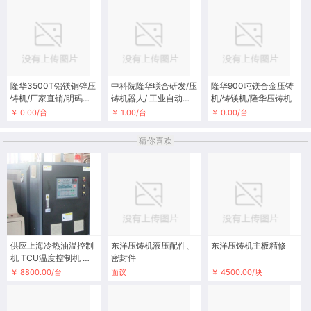
隆华3500T铝镁铜锌压
中科院隆华联合研发/压
隆华900吨镁合金压铸
铸机/厂家直销/明码标
铸机器人/ 工业自动化/
机/铸镁机/隆华压铸机
价
六轴机械臂
￥ 0.00/台
￥ 1.00/台
￥ 0.00/台
猜你喜欢
供应上海冷热油温控制
东洋压铸机液压配件、
东洋压铸机主板精修
机 TCU温度控制机 油
密封件
加热器
￥ 8800.00/台
面议
￥ 4500.00/块