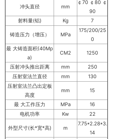
￠70 ￠80 ￠
冲头直径
mm
90
射料量(铝)
Kg
7
175/200/25
铸造压力（增压）
MPa
0
最 大铸造面积(40Mp
CM2
1250
a)
压射冲头推出距离
mm
250
压射室法兰直径
mm
130
压射室法兰凸出定板
mm
15
高度
最 大工作压力
MPa
16
电机功率
Kw
22
7.75*2.28*3.
外型尺寸(长*宽*高)
m
14