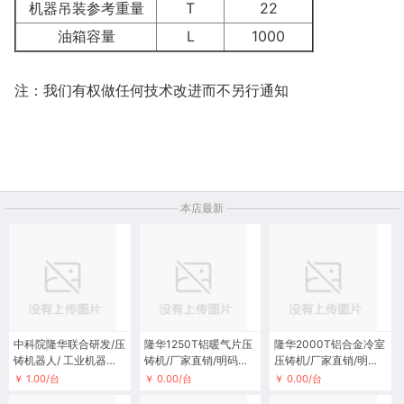
机器吊装参考重量
T
22
油箱容量
L
1000
注：我们有权做任何技术改进而不另行通知
本店最新
中科院隆华联合研发/压
隆华1250T铝暖气片压
隆华2000T铝合金冷室
铸机器人/ 工业机器人/
铸机/厂家直销/明码标
压铸机/厂家直销/明码
六轴机械臂
价
标价
￥ 1.00/台
￥ 0.00/台
￥ 0.00/台