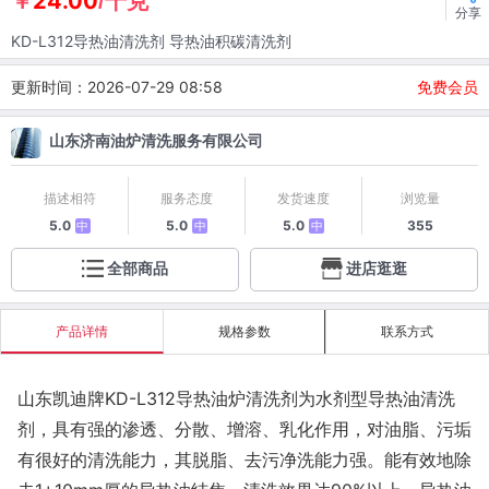
24.00
￥
/千克
分享
KD-L312导热油清洗剂 导热油积碳清洗剂
更新时间：2026-07-29 08:58
免费会员
山东济南油炉清洗服务有限公司
描述相符
服务态度
发货速度
浏览量
5.0
5.0
5.0
355
中
中
中
全部商品
进店逛逛
产品详情
规格参数
联系方式
山东凯迪牌
KD-L312导热油炉清洗剂为水剂型导热油清洗
剂，
具有强的渗透、分散、增溶、乳化作用，对油脂、污垢
有很好的清洗能力，其脱脂、去污净洗能力强。能有效地除