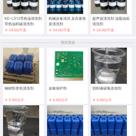
KD-L312导热油清洗剂
机械设备清洗 反应釜焦
超声波清洗剂 油脂油垢
导热油积碳清洗剂
炭清洗剂
清洗剂
￥ 24.00/千克
￥ 24.00/千克
￥ 24.00/千克
猜你喜欢
铜材防变色清洗剂
金银保护剂
切削液碳氢添加剂
￥ 5.00/公斤
￥ 5.00/公斤
￥ 5.00/公斤