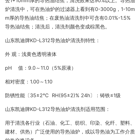
去
1+10mm厚的导热油结焦，清洗效果达90%以上。导
热油
炉清洗中，可在热油炉的过滤器上看到有
0-3000g，1-10m
m厚的导热油结焦；在废热油清洗剂中可含有0.01%-1.5%
导热油结焦；清洗后，清洗剂颜色变成棕黑色。
山东凯迪牌
KD-L312导热油炉清洗剂
特性：
外
观：浅黄色
透明液体
pH 值：9.0～11.0（5%原液）
相对密度：
1.00～1.10
防锈性能〔
35±2℃ RH(95±2)% 24h〕：铸铁≤1级
山东凯迪牌
KD-L312导热油炉清洗剂
适用范围：
用于清洗各行业（石油、化工、纺织、印染、化纤、塑料、
建材、供热）广泛使用的导热油炉，或以导热油为工作介质