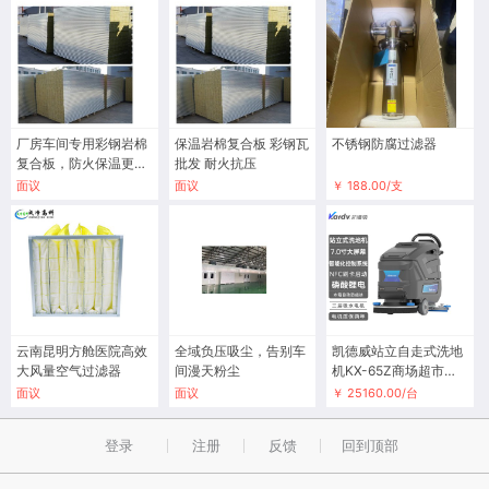
厂房车间专用彩钢岩棉
保温岩棉复合板 彩钢瓦
不锈钢防腐过滤器
复合板，防火保温更耐
批发 耐火抗压
用
面议
面议
￥ 188.00/支
云南昆明方舱医院高效
全域负压吸尘，告别车
凯德威站立自走式洗地
大风量空气过滤器
间漫天粉尘
机KX-65Z商场超市工
商业清洁用多功能
面议
面议
￥ 25160.00/台
登录
注册
反馈
回到顶部