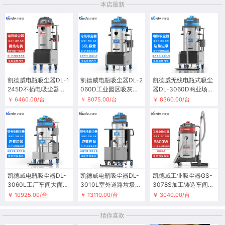
本店最新
凯德威电瓶吸尘器DL-1
凯德威电瓶吸尘器DL-2
凯德威无线电瓶式吸尘
245D不插电吸尘器车
060D工业园区吸灰尘
器DL-3060D商业场所
间日常清洁用
用移动方便
吸食品残渣用
￥ 6460.00/台
￥ 8075.00/台
￥ 8360.00/台
凯德威电瓶吸尘器DL-
凯德威电瓶吸尘器DL-
凯德威工业吸尘器GS-
3060L工厂车间大面积
3010L室外道路垃圾清
3078S加工铸造车间吸
吸尘吸水用
洁无线大吸力
铁渣废料用
￥ 10925.00/台
￥ 13110.00/台
￥ 3040.00/台
猜你喜欢