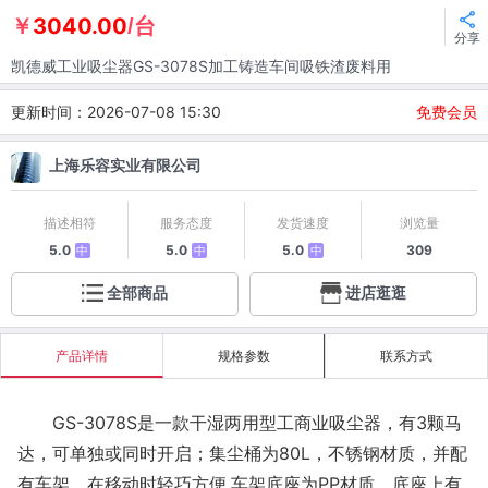
3040.00
￥
/台
分享
凯德威工业吸尘器GS-3078S加工铸造车间吸铁渣废料用
更新时间：2026-07-08 15:30
免费会员
上海乐容实业有限公司
描述相符
服务态度
发货速度
浏览量
5.0
5.0
5.0
309
中
中
中
全部商品
进店逛逛
产品详情
规格参数
联系方式
GS-3078S是一款干湿两用型工商业吸尘器，有3颗马
达，可单独或同时开启；
集尘桶为
80L，不锈钢材质，并配
有车架，在移动时轻巧方便
,车架底座为
PP
材质，底座上有