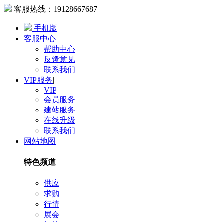
客服热线：
19128667687
手机版
|
客服中心
|
帮助中心
反馈意见
联系我们
VIP服务
|
VIP
会员服务
建站服务
在线升级
联系我们
网站地图
特色频道
供应
|
求购
|
行情
|
展会
|