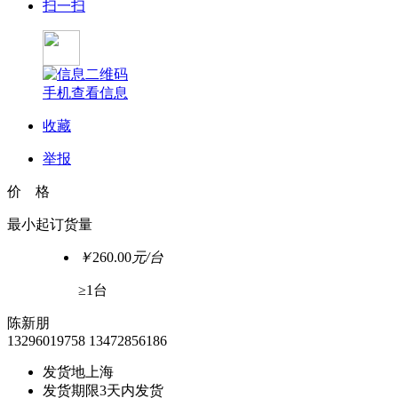
扫一扫
手机查看信息
收藏
举报
价 格
最小起订货量
￥
260.00
元/台
≥1台
陈新朋
13296019758
13472856186
发货地
上海
发货期限
3天内发货