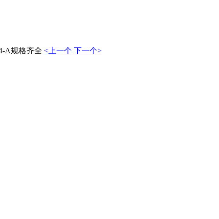
4-A规格齐全
<上一个
下一个>