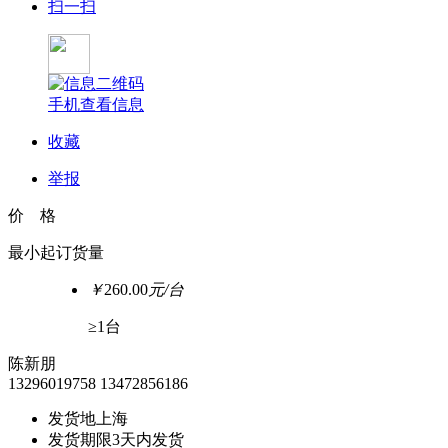
扫一扫
手机查看信息
收藏
举报
价 格
最小起订货量
￥
260.00
元/台
≥1台
陈新朋
13296019758
13472856186
发货地
上海
发货期限
3天内发货