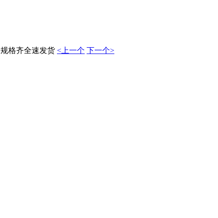
-A规格齐全速发货
<上一个
下一个>