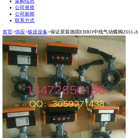
采购信息
公司资质
公司新闻
联系方式
首页
>
供应
>
输送设备
>
保证原装德国EBRO中线气动蝶阀Z011