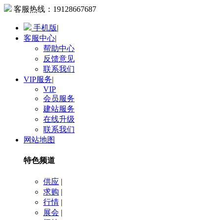
客服热线：
19128667687
手机版
|
客服中心
|
帮助中心
反馈意见
联系我们
VIP服务
|
VIP
会员服务
建站服务
在线升级
联系我们
网站地图
特色频道
供应
|
求购
|
行情
|
展会
|