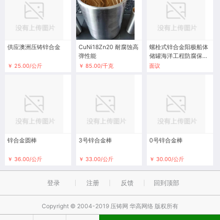
供应澳洲压铸锌合金
CuNi18Zn20 耐腐蚀高
螺栓式锌合金阳极船体
弹性能
储罐海洋工程防腐保护
锌合金牺牲阳极
￥ 25.00/公斤
￥ 85.00/千克
面议
锌合金圆棒
3号锌合金棒
0号锌合金棒
￥ 36.00/公斤
￥ 33.00/公斤
￥ 30.00/公斤
登录
注册
反馈
回到顶部
Copyright © 2004-2019 压铸网 华高网络 版权所有