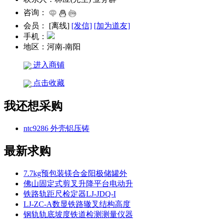
咨询：
会员：
[
离线
]
[发信]
[加为道友]
手机：
地区：
河南-南阳
进入商铺
点击收藏
我还想采购
ntc9286 外壳铝压铸
最新求购
7.7kg预包装镁合金阳极储罐外
佛山固定式剪叉升降平台电动升
铁路轨距尺检定器LJ-JDQ-I
LJ-ZC-A数显铁路辙叉结构高度
钢轨轨底坡度铁道检测测量仪器