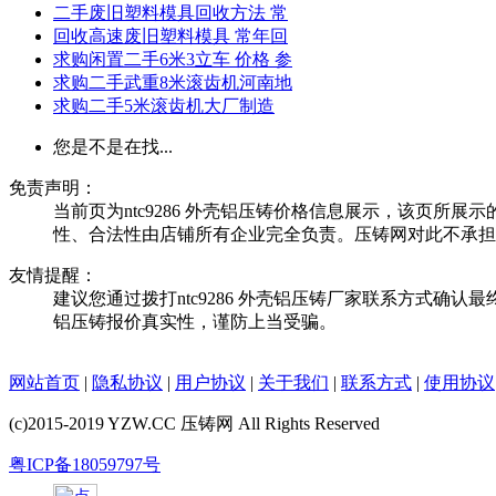
二手废旧塑料模具回收方法 常
回收高速废旧塑料模具 常年回
求购闲置二手6米3立车 价格 参
求购二手武重8米滚齿机河南地
求购二手5米滚齿机大厂制造
您是不是在找...
免责声明：
当前页为ntc9286 外壳铝压铸价格信息展示，该页所展示的
性、合法性由店铺所有企业完全负责。压铸网对此不承担
友情提醒：
建议您通过拨打ntc9286 外壳铝压铸厂家联系方式确认最终
铝压铸报价真实性，谨防上当受骗。
网站首页
|
隐私协议
|
用户协议
|
关于我们
|
联系方式
|
使用协议
(c)2015-2019 YZW.CC 压铸网 All Rights Reserved
粤ICP备18059797号