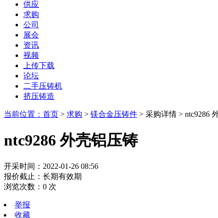
供应
求购
公司
展会
资讯
视频
上传下载
论坛
二手压铸机
挤压铸造
当前位置：首页
>
求购
>
镁合金压铸件
>
采购详情
>
ntc928
ntc9286 外壳铝压铸
开采时间：2022-01-26 08:56
报价截止：长期有效期
浏览次数：
0
次
举报
收藏