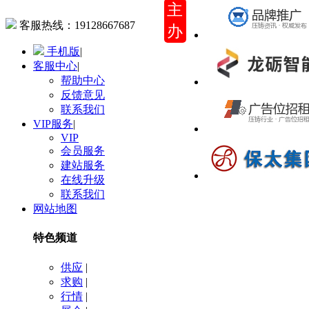
主
客服热线：
19128667687
办
手机版
|
客服中心
|
帮助中心
反馈意见
联系我们
VIP服务
|
VIP
会员服务
建站服务
在线升级
联系我们
网站地图
特色频道
供应
|
求购
|
行情
|