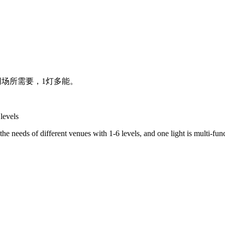
不同场所需要，1灯多能。
levels
needs of different venues with 1-6 levels, and one light is multi-func