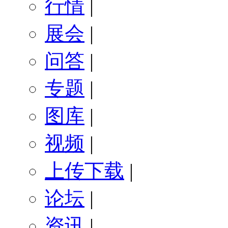
行情
|
展会
|
问答
|
专题
|
图库
|
视频
|
上传下载
|
论坛
|
资讯
|