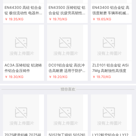
EN44300 高硅 铝合金
EN43500 压铸铝锭 铝
EN43400 铝合金锭 高
锭 极佳流动性 电器外
合金锭 抗疲劳高韧性
强度耐磨 车辆和机械部
壳和厨房
载荷的部件
件
￥ 19.35/KG
￥ 19.70/KG
￥ 19.65/KG
AC3A 压铸铝锭 铝浇铸
DC01铝合金锭 高抗冲
ZLD101 铝合金锭 AlSi
件铝合金压铸件
击高耐磨 适用于防护设
7Mg 高耐蚀性高强度
备
￥ 19.30/KG
￥ 19.20/KG
￥ 19.70/KG
猜你喜欢
7075硬质铝棒 7075超
5052加工镁铝 5052铝
LY12航空铝合金 LY12