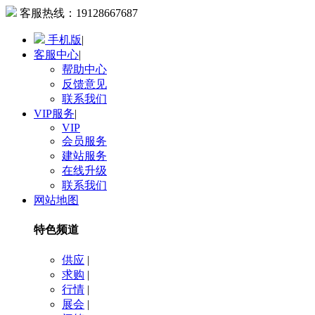
客服热线：
19128667687
手机版
|
客服中心
|
帮助中心
反馈意见
联系我们
VIP服务
|
VIP
会员服务
建站服务
在线升级
联系我们
网站地图
特色频道
供应
|
求购
|
行情
|
展会
|