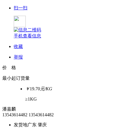
扫一扫
手机查看信息
收藏
举报
价 格
最小起订货量
￥
19.70
元/KG
≥1KG
潘嘉麟
13543614482
13543614482
发货地
广东 肇庆