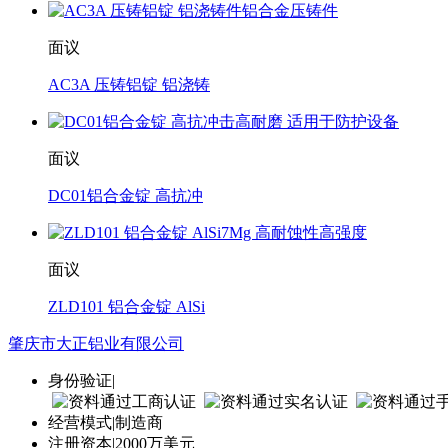
面议
AC3A 压铸铝锭 铝浇铸
面议
DC01铝合金锭 高抗冲
面议
ZLD101 铝合金锭 AlSi
肇庆市大正铝业有限公司
身份验证
|
经营模式
|
制造商
注册资本
|
2000万美元