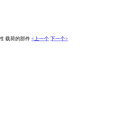
韧性 载荷的部件
<上一个
下一个>