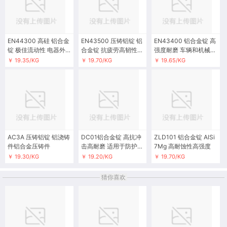
EN44300 高硅 铝合金
EN43500 压铸铝锭 铝
EN43400 铝合金锭 高
锭 极佳流动性 电器外
合金锭 抗疲劳高韧性
强度耐磨 车辆和机械部
壳和厨房
载荷的部件
件
￥ 19.35/KG
￥ 19.70/KG
￥ 19.65/KG
AC3A 压铸铝锭 铝浇铸
DC01铝合金锭 高抗冲
ZLD101 铝合金锭 AlSi
件铝合金压铸件
击高耐磨 适用于防护设
7Mg 高耐蚀性高强度
备
￥ 19.30/KG
￥ 19.20/KG
￥ 19.70/KG
猜你喜欢